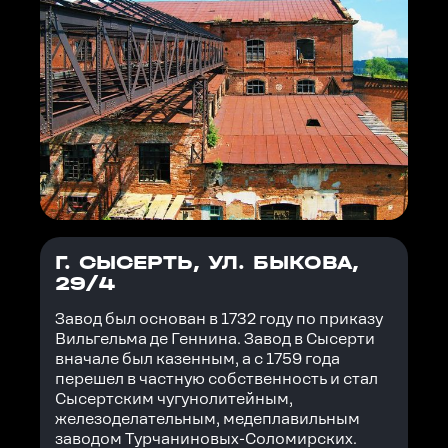
Г. СЫСЕРТЬ, УЛ. БЫКОВА,
29/4
Завод был основан в 1732 году по приказу
Вильгельма де Геннина. Завод в Сысерти
вначале был казенным, а с 1759 года
перешел в частную собственность и стал
Сысертским чугунолитейным,
железоделательным, медеплавильным
заводом Турчаниновых-Соломирских.